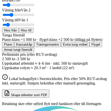
Boyta
45 m²
Våning från
Vån 2
Våning till
Vån 1
Hiss från
Hiss till
Tunga föremål
Piano-klass +1 000 kr · flygel-klass +2 500 kr (tillägg på flytten)
Piano
Kassaskåp
Träningsmaskin
Extra tung möbel
Flygel
Annat tungt föremål
Preliminärt pris
(efter RUT-avdrag)
2 500 kr
–
3 500 kr
Uppskattad arbetstid ≈ 4–6 tim · inkl. 500 kr startavgift
Uppskattat volym
≈
20.3
m³ ·
1 lastbil (22 m³)
Lokal bohagsflytt i Storstockholm. Pris efter 50% RUT-avdrag
inkl. startavgift. Slutpris bekräftas efter manuell genomgång.
Skapa etiketter som PDF
Betalning sker efter utförd flytt med bankkort eller till företagets