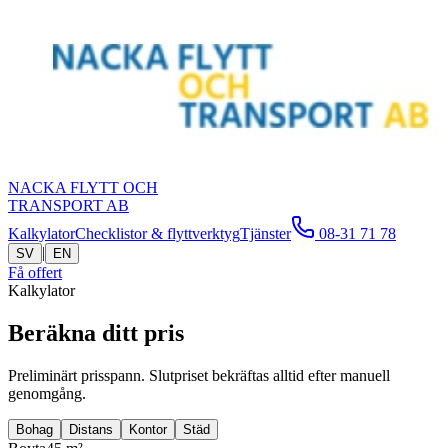
NACKA FLYTT OCH
TRANSPORT AB
Kalkylator
Checklistor & flyttverktyg
Tjänster
08-31 71 78
|
SV
EN
Få offert
Kalkylator
Beräkna ditt pris
Preliminärt prisspann. Slutpriset bekräftas alltid efter manuell
genomgång.
Bohag
Distans
Kontor
Städ