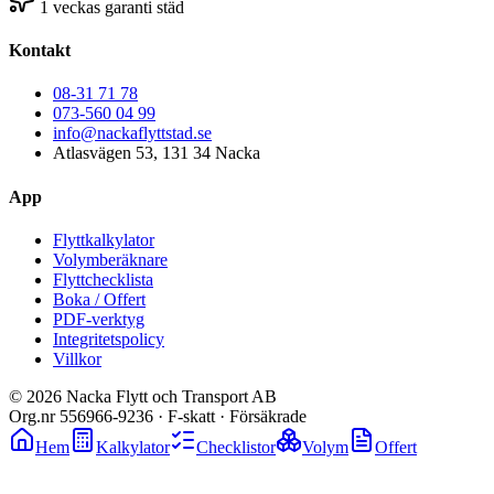
1 veckas garanti städ
Kontakt
08-31 71 78
073-560 04 99
info@nackaflyttstad.se
Atlasvägen 53, 131 34 Nacka
App
Flyttkalkylator
Volymberäknare
Flyttchecklista
Boka / Offert
PDF-verktyg
Integritetspolicy
Villkor
©
2026
Nacka Flytt och Transport AB
Org.nr 556966-9236 · F-skatt · Försäkrade
Hem
Kalkylator
Checklistor
Volym
Offert